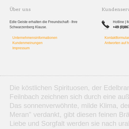
Über uns
Kundenserv
Edle Geiste erhalten die Freundschaft - Ihre
Hotline | 
Schwarzenberg Klause.
+49 (0)86
Unternehmensinformationen
Kontaktformula
Kundenmeinungen
Antworten auf 
Impressum
Die köstlichen Spirituosen, der Edelbr
Feilnbach zeichnen sich durch eine auße
Das sonnenverwöhnte, milde Klima, d
Meran" verdankt, gibt diesen feinen Br
Liebe und Sorgfalt werden sie nach ural