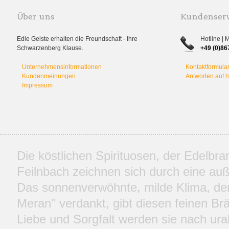
Über uns
Kundenserv
Edle Geiste erhalten die Freundschaft - Ihre
Hotline | 
Schwarzenberg Klause.
+49 (0)86
Unternehmensinformationen
Kontaktformula
Kundenmeinungen
Antworten auf 
Impressum
Die köstlichen Spirituosen, der Edelbr
Feilnbach zeichnen sich durch eine auße
Das sonnenverwöhnte, milde Klima, d
Meran" verdankt, gibt diesen feinen Br
Liebe und Sorgfalt werden sie nach ural