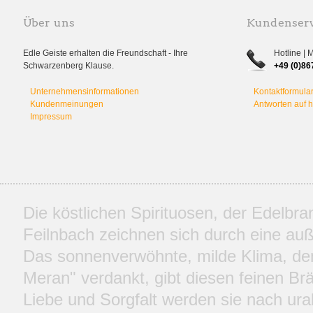
Über uns
Kundenserv
Edle Geiste erhalten die Freundschaft - Ihre
Hotline | 
Schwarzenberg Klause.
+49 (0)86
Unternehmensinformationen
Kontaktformula
Kundenmeinungen
Antworten auf 
Impressum
Die köstlichen Spirituosen, der Edelbr
Feilnbach zeichnen sich durch eine auße
Das sonnenverwöhnte, milde Klima, d
Meran" verdankt, gibt diesen feinen Br
Liebe und Sorgfalt werden sie nach ural