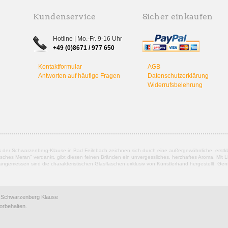
Kundenservice
Sicher einkaufen
Hotline | Mo.-Fr. 9-16 Uhr
+49 (0)8671 / 977 650
Kontaktformular
AGB
Antworten auf häufige Fragen
Datenschutzerklärung
Widerrufsbelehrung
us der Schwarzenberg-Klause in Bad Feilnbach zeichnen sich durch eine außergewöhnliche, erstkl
hes Meran" verdankt, gibt diesen feinen Bränden ein unvergessliches, herzhaftes Aroma. Mit Li
t angemessen sind die charakteristischen Glasflaschen exklusiv von Künstlerhand hergestellt. Ge
 Schwarzenberg Klause
orbehalten.