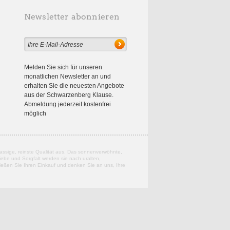
Newsletter abonnieren
Melden Sie sich für unseren
monatlichen Newsletter an und
erhalten Sie die neuesten Angebote
aus der Schwarzenberg Klause.
Abmeldung jederzeit kostenfrei
möglich
assige, reinste Qualität aus. Das sonnenverwöhnte,
ebe und Sorgfalt werden sie nach uralten,
nießen Sie Ihren Einkauf und denken Sie an uns, Ihre