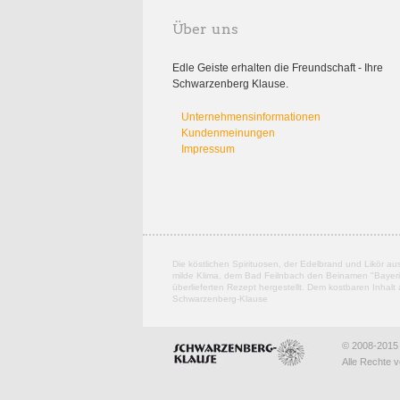
Über uns
Edle Geiste erhalten die Freundschaft - Ihre
Schwarzenberg Klause.
Unternehmensinformationen
Kundenmeinungen
Impressum
Die köstlichen Spirituosen, der Edelbrand und Likör a
milde Klima, dem Bad Feilnbach den Beinamen "Bayerisc
überlieferten Rezept hergestellt. Dem kostbaren Inhal
Schwarzenberg-Klause
© 2008-2015
Alle Rechte v