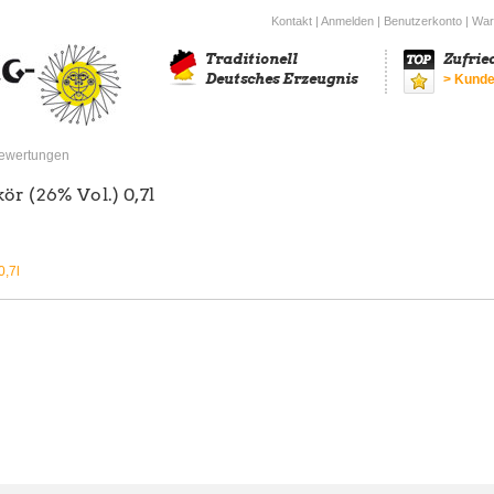
Kontakt
|
Anmelden
|
Benutzerkonto
|
War
Traditionell
Zufrie
Deutsches Erzeugnis
> Kunde
ewertungen
ör (26% Vol.) 0,7l
0,7l