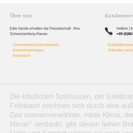
Über uns
Kundenserv
Edle Geiste erhalten die Freundschaft - Ihre
Hotline | 
Schwarzenberg Klause.
+49 (0)86
Unternehmensinformationen
Kontaktformula
Kundenmeinungen
Antworten auf 
Impressum
Die köstlichen Spirituosen, der Edelbr
Feilnbach zeichnen sich durch eine auße
Das sonnenverwöhnte, milde Klima, d
Meran" verdankt, gibt diesen feinen Br