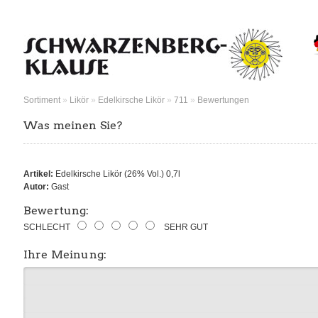
Sortiment
»
Likör
»
Edelkirsche Likör
»
711
»
Bewertungen
Was meinen Sie?
Artikel:
Edelkirsche Likör (26% Vol.) 0,7l
Autor:
Gast
Bewertung:
SCHLECHT
SEHR GUT
Ihre Meinung: